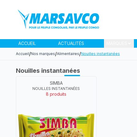
ACCUEIL
ACTUALITÉS
MARQUES
/
/
/
Accueil
Nos marques
Alimentaires
Nouilles instantanées
Nouilles instantanées
SIMBA
NOUILLES INSTANTANÉES
8
produit
s