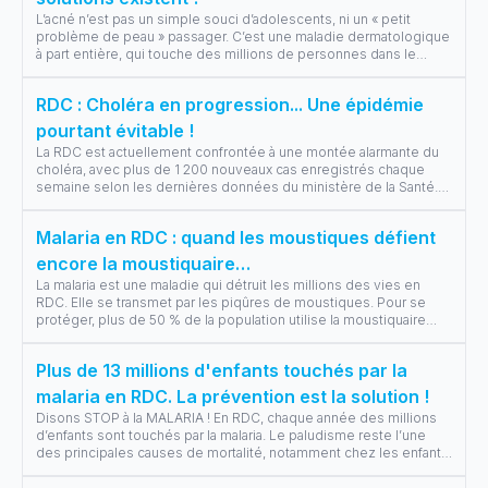
L’acné n’est pas un simple souci d’adolescents, ni un « petit
problème de peau » passager. C’est une maladie dermatologique
à part entière, qui touche des millions de personnes dans le
monde, y compri
...
RDC : Choléra en progression... Une épidémie
pourtant évitable !
La RDC est actuellement confrontée à une montée alarmante du
choléra, avec plus de 1 200 nouveaux cas enregistrés chaque
semaine selon les dernières données du ministère de la Santé.
Cette maladie, po
...
Malaria en RDC : quand les moustiques défient
encore la moustiquaire…
La malaria est une maladie qui détruit les millions des vies en
RDC. Elle se transmet par les piqûres de moustiques. Pour se
protéger, plus de 50 % de la population utilise la moustiquaire
pour se pro
...
Plus de 13 millions d'enfants touchés par la
malaria en RDC. La prévention est la solution !
Disons STOP à la MALARIA ! En RDC, chaque année des millions
d’enfants sont touchés par la malaria. Le paludisme reste l’une
des principales causes de mortalité, notamment chez les enfants
de moins d
...