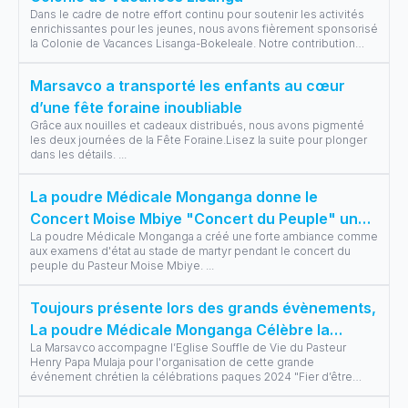
Dans le cadre de notre effort continu pour soutenir les activités
enrichissantes pour les jeunes, nous avons fièrement sponsorisé
la Colonie de Vacances Lisanga-Bokeleale. Notre contribution
visait à
...
Marsavco a transporté les enfants au cœur
d’une fête foraine inoubliable
Grâce aux nouilles et cadeaux distribués, nous avons pigmenté
les deux journées de la Fête Foraine.Lisez la suite pour plonger
dans les détails.
...
La poudre Médicale Monganga donne le
Concert Moise Mbiye "Concert du Peuple" une
La poudre Médicale Monganga a créé une forte ambiance comme
autre dimension...
aux examens d'état au stade de martyr pendant le concert du
peuple du Pasteur Moise Mbiye.
...
Toujours présente lors des grands évènements,
La poudre Médicale Monganga Célèbre la
La Marsavco accompagne l’Eglise Souffle de Vie du Pasteur
pâques avec Henry Papa Mulaja
Henry Papa Mulaja pour l'organisation de cette grande
événement chrétien la célébrations paques 2024 "Fier d’être
chrétien" à l'athénée de l
...