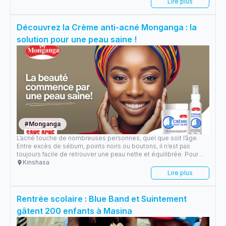
Lire plus
Découvrez la Crème anti-acné Monganga : la
solution pour une peau saine !
#
Monganga
L’acné touche de nombreuses personnes, quel que soit l’âge.
Entre excès de sébum, points noirs ou boutons, il n’est pas
toujours facile de retrouver une peau nette et équilibrée. Pour
répondre à ce besoin face à la 3ème maladie de la peau en RDC,
Kinshasa
MONGANGA la marque experte en protection de la peau a
Lire plus
développé la crème anti-acné efficace et sûre, conçue avec le
soutien des spécialistes dermatologues.
Rentrée scolaire : Blue Band et Suintement
gâtent 200 enfants à Masina