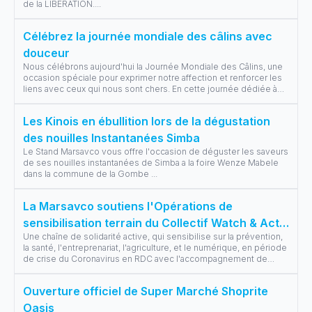
de la LIBÉRATION.
...
Célébrez la journée mondiale des câlins avec
douceur
Nous célébrons aujourd'hui la Journée Mondiale des Câlins, une
occasion spéciale pour exprimer notre affection et renforcer les
liens avec ceux qui nous sont chers. En cette journée dédiée à
l’amour
...
Les Kinois en ébullition lors de la dégustation
des nouilles Instantanées Simba
Le Stand Marsavco vous offre l'occasion de déguster les saveurs
de ses nouilles instantanées de Simba a la foire Wenze Mabele
dans la commune de la Gombe
...
La Marsavco soutiens l'Opérations de
sensibilisation terrain du Collectif Watch & Act
Une chaîne de solidarité active, qui sensibilise sur la prévention,
pendant la période de crise du corona virus
la santé, l'entreprenariat, l'agriculture, et le numérique, en période
de crise du Coronavirus en RDC avec l'accompagnement de
Monga
...
Ouverture officiel de Super Marché Shoprite
Oasis