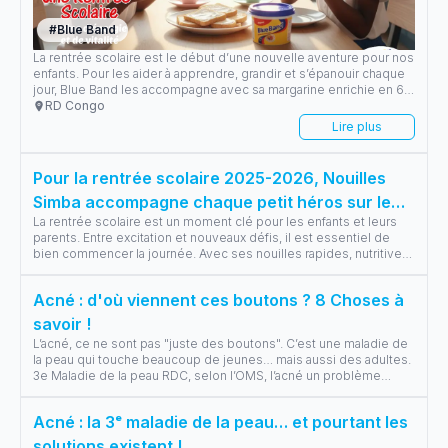
#
Blue Band
La rentrée scolaire est le début d’une nouvelle aventure pour nos
enfants. Pour les aider à apprendre, grandir et s’épanouir chaque
jour, Blue Band les accompagne avec sa margarine enrichie en 6
vitamines essentielles (A, B1, B2, B3, B9 et D), source d’énergie et
RD Congo
de vitalité pour briller à l’école.
Lire plus
Pour la rentrée scolaire 2025-2026, Nouilles
Simba accompagne chaque petit héros sur le
La rentrée scolaire est un moment clé pour les enfants et leurs
chemin de l’école
parents. Entre excitation et nouveaux défis, il est essentiel de
bien commencer la journée. Avec ses nouilles rapides, nutritives
et dél
...
Acné : d'où viennent ces boutons ? 8 Choses à
savoir !
L’acné, ce ne sont pas "juste des boutons". C’est une maladie de
la peau qui touche beaucoup de jeunes… mais aussi des adultes.
3e Maladie de la peau RDC, selon l’OMS, l’acné un problème
fréquent qui
...
Acné : la 3ᵉ maladie de la peau… et pourtant les
solutions existent !