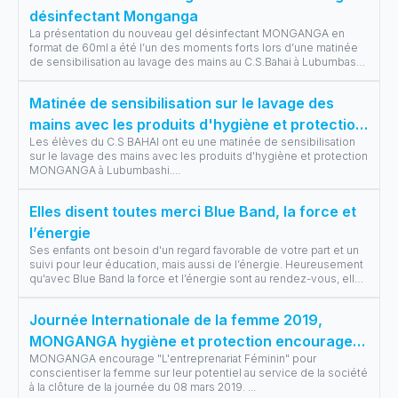
désinfectant Monganga
La présentation du nouveau gel désinfectant MONGANGA en
format de 60ml a été l’un des moments forts lors d’une matinée
de sensibilisation au lavage des mains au C.S.Bahai à Lubumbashi.
Vu son efficaci
...
Matinée de sensibilisation sur le lavage des
mains avec les produits d'hygiène et protection
Les élèves du C.S BAHAI ont eu une matinée de sensibilisation
MONGANGA à Lubumbashi
sur le lavage des mains avec les produits d'hygiène et protection
MONGANGA à Lubumbashi.
...
Elles disent toutes merci Blue Band, la force et
l’énergie
Ses enfants ont besoin d'un regard favorable de votre part et un
suivi pour leur éducation, mais aussi de l’énergie. Heureusement
qu'avec Blue Band la force et l’énergie sont au rendez-vous, elles
dis
...
Journée Internationale de la femme 2019,
MONGANGA hygiène et protection encourage
MONGANGA encourage "L'entreprenariat Féminin" pour
les femmes à libérer leur potentiel.
conscientiser la femme sur leur potentiel au service de la société
à la clôture de la journée du 08 mars 2019.
...