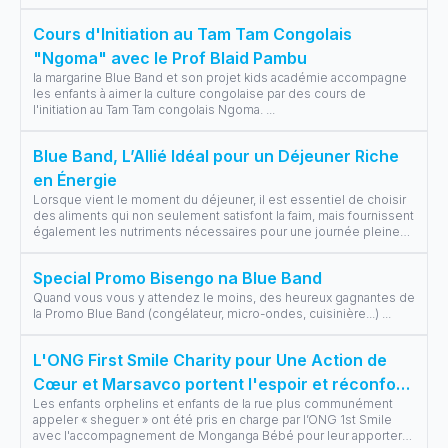
Cours d'Initiation au Tam Tam Congolais
"Ngoma" avec le Prof Blaid Pambu
la margarine Blue Band et son projet kids académie accompagne
les enfants à aimer la culture congolaise par des cours de
l'initiation au Tam Tam congolais Ngoma.
...
Blue Band, L’Allié Idéal pour un Déjeuner Riche
en Énergie
Lorsque vient le moment du déjeuner, il est essentiel de choisir
des aliments qui non seulement satisfont la faim, mais fournissent
également les nutriments nécessaires pour une journée pleine
d'énerg
...
Special Promo Bisengo na Blue Band
Quand vous vous y attendez le moins, des heureux gagnantes de
la Promo Blue Band (congélateur, micro-ondes, cuisinière...)
...
L'ONG First Smile Charity pour Une Action de
Cœur et Marsavco portent l'espoir et réconfort
Les enfants orphelins et enfants de la rue plus communément
aux orphelins et enfants de la rue à Kinshasa.
appeler « sheguer » ont été pris en charge par l’ONG 1st Smile
avec l'accompagnement de Monganga Bébé pour leur apporter