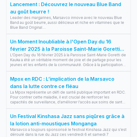
Lancement : Découvrez le nouveau Blue Band
au goût beurre !
Leader des margarines, Marsavco innove avec le nouveau Blue
Band au goût beurre, aussi délicieux et riche en vitamines que le
Blue Band Original.
...
Un Moment Inoubliable à l'Open Day du 16
février 2025 à la Paroisse Saint-Marie Goretti
L’Open Day du 16 février 2025 à la Paroisse Saint-Marie Goretti de
de Kauka
Kauka a été un véritable moment de joie et de partage pour les
jeunes et les enfants de la communauté. Grâce à la participation
de Mo
...
Mpox en RDC : L’implication de la Marsavco
dans la lutte contre ce fléau
La Mpox représente un défi de santé publique important en RDC.
Pour contrer cette maladie, il est crucial de renforcer les
capacités de surveillance, d'améliorer l'accès aux soins de santé
et d'accro
...
Un Festival Kinshasa Jazz sans piqûres grâce à
la lotion anti-moustiques Monganga
Marsavco a toujours sponsorisé le festival Kinshasa Jazz qui s’est
déroulé dans la rue du Jazz ces vendredi 6 et samedi 7