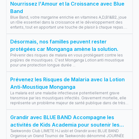
Nourrissez l'Amour et la Croissance avec Blue
Band
Blue Band, votre margarine enrichie en vitamines A,D,B1&B2, joue
un rôle essentiel dans la croissance et le développement des
enfants, tout en apportant une touche de plaisir à chaque repas.
En cett
...
Désormais, nos familles peuvent rester
protégées car Monganga amène la solution.
Prévenir des risques de malaria en vous protégeant contre les
piqûres de moustiques. C'est Monganga Lotion anti moustique
pour une protection longue durée
...
Prévenez les Risques de Malaria avec la Lotion
Anti-Moustique Monganga
La malaria est une maladie infectieuse potentiellement grave
transmise par les moustiques infectés. Gravement mortelle, elle
représente un problème majeur de santé publique dans de très
nombreuses rég
...
Grandir avec BLUE BAND Accompagne les
activités de Kids Academia pour soutenir les
Taekwondo Club LIMETE HJ asbl et Grandir avec BLUE BAND
sportifs.
Organise un Grand Tournoi de Taekwondo dénommé JOURNÉE