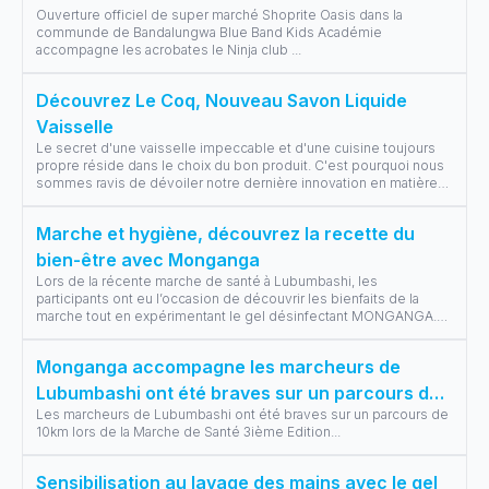
Ouverture officiel de super marché Shoprite Oasis dans la
communde de Bandalungwa Blue Band Kids Académie
accompagne les acrobates le Ninja club
...
Découvrez Le Coq, Nouveau Savon Liquide
Vaisselle
Le secret d'une vaisselle impeccable et d'une cuisine toujours
propre réside dans le choix du bon produit. C'est pourquoi nous
sommes ravis de dévoiler notre dernière innovation en matière
de nettoyag
...
Marche et hygiène, découvrez la recette du
bien-être avec Monganga
Lors de la récente marche de santé à Lubumbashi, les
participants ont eu l’occasion de découvrir les bienfaits de la
marche tout en expérimentant le gel désinfectant MONGANGA.
Cette expérience a permi
...
Monganga accompagne les marcheurs de
Lubumbashi ont été braves sur un parcours de
Les marcheurs de Lubumbashi ont été braves sur un parcours de
10km lors de la Marche de Santé 3ième Edition
10km lors de la Marche de Santé 3ième Edition
...
Sensibilisation au lavage des mains avec le gel