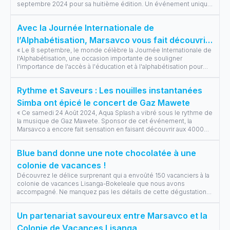
septembre 2024 pour sa huitième édition. Un événement unique
ayant pour thème
...
Avec la Journée Internationale de
l’Alphabétisation, Marsavco vous fait découvrir
« Le 8 septembre, le monde célèbre la Journée Internationale de
Blue Band Kids Académie
l'Alphabétisation, une occasion importante de souligner
l'importance de l'accès à l'éducation et à l'alphabétisation pour
tous les enfan
...
Rythme et Saveurs : Les nouilles instantanées
Simba ont épicé le concert de Gaz Mawete
« Ce samedi 24 Août 2024, Aqua Splash a vibré sous le rythme de
la musique de Gaz Mawete. Sponsor de cet événement, la
Marsavco a encore fait sensation en faisant découvrir aux 4000
spectateurs, ses n
...
Blue band donne une note chocolatée à une
colonie de vacances !
Découvrez le délice surprenant qui a envoûté 150 vacanciers à la
colonie de vacances Lisanga-Bokeleale que nous avons
accompagné. Ne manquez pas les détails de cette dégustation
qui a fait sensation!
...
Un partenariat savoureux entre Marsavco et la
Colonie de Vacances Lisanga