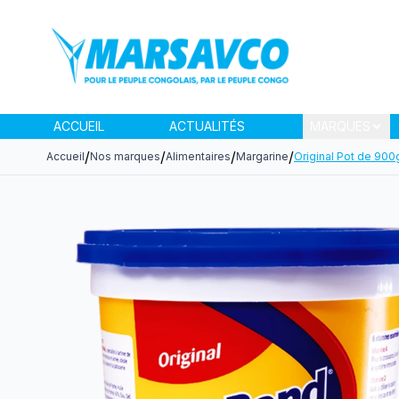
ACCUEIL
ACTUALITÉS
MARQUES
/
/
/
/
Accueil
Nos marques
Alimentaires
Margarine
Original Pot de 900