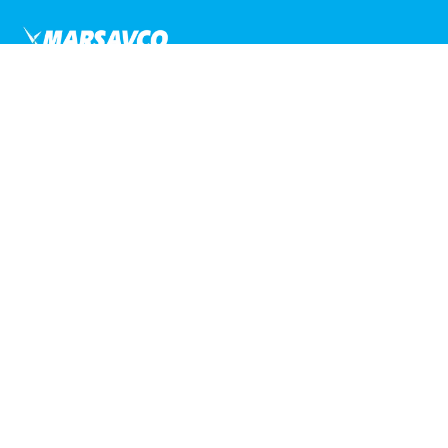
Liens utiles
Accueil
Nos événements
Sponsoring
À propos
Contact
Retrouvez-nous
Pour le peuple congolais et par le peuple congolais,
Masavco vous accompagne tous les jours de votre vie, avec
sa large gamme de produits.
©
2026
Marsavco SA